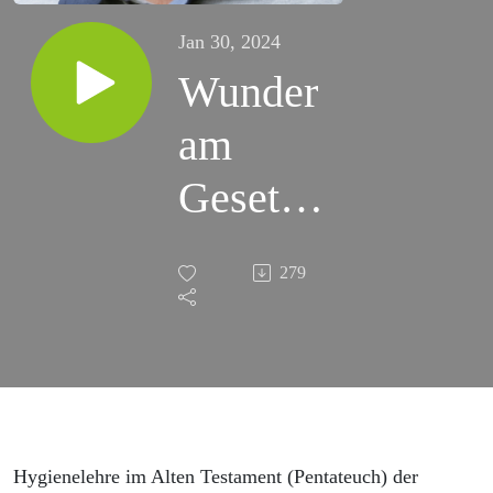
Jan 30, 2024
Wunder
am
Gesetz
des
279
Mose
Hygienelehre im Alten Testament (Pentateuch) der